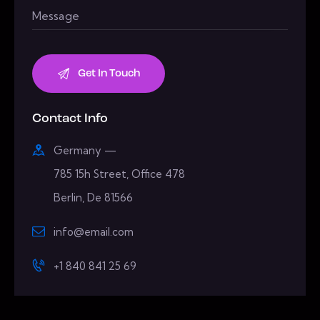
Contact Info
Germany —
785 15h Street, Office 478
Berlin, De 81566
info@email.com
+1 840 841 25 69